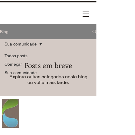
Blog
Sua comunidade
Todos posts
Posts em breve
Começar
Sua comunidade
Explore outras categorias neste blog
ou volte mais tarde.
Chiapeta Empresa Agrícola
Barão do Rio Branco 241
Ijuí-RS, Brasil
Fone
+55 (55) 3332 7733